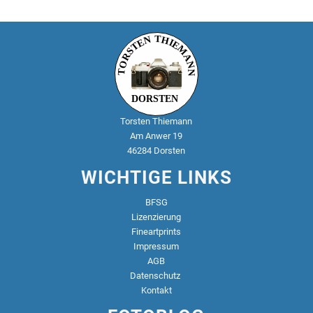
Torsten Thiemann
Am Anwer 19
46284 Dorsten
INTERESSE
?
WICHTIGE LINKS
TRAG DICH EIN UND
BFSG
ERHALTE TIPPS,
Lizenzierung
TRICKS UND
Fineartprints
EMPFEHLUNGEN
!
Impressum
AGB
Datenschutz
Kontakt